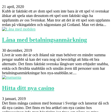
21 april, 2020
Kubb är faktiskt ett av dom spel som inte bara är ett spel vi svenskar
älskar att spela utan dessutom ett spel som faktiskt sägs ha
uppfunnits av oss Svenskar. Man tror att det är ett spel som uppfanns
redan på vikingatiden och någonstans på Gotland. Man vet detta...
Låna med betalningsanmärkning
30 december, 2019
Livet är som det är och ibland när man behöver en mindre summa
pengar snabbt så kan det vara nog så besvärligt att hitta ett bra
alternativ. Det finns faktiskt svenska långivare som erbjuder snabba,
enkla och flexibla snabblån och smslån även till personer som har
betalningsanmärkningar hos nya-snabblån.se....
Hitta ditt nya casino
3 januari, 2019
Det finns många casinon med bonusar i Sverige och lanserar då och
då nya casino. Det finns en bra artikel om nya casino hos