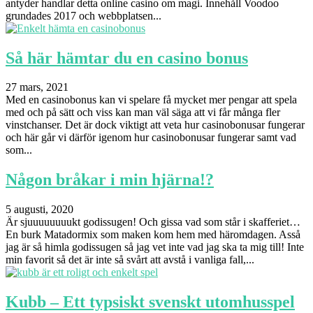
antyder handlar detta online casino om magi. Innehåll Voodoo
grundades 2017 och webbplatsen...
Så här hämtar du en casino bonus
27 mars, 2021
Med en casinobonus kan vi spelare få mycket mer pengar att spela
med och på sätt och viss kan man väl säga att vi får många fler
vinstchanser. Det är dock viktigt att veta hur casinobonusar fungerar
och här går vi därför igenom hur casinobonusar fungerar samt vad
som...
Någon bråkar i min hjärna!?
5 augusti, 2020
Är sjuuuuuuuukt godissugen! Och gissa vad som står i skafferiet…
En burk Matadormix som maken kom hem med häromdagen. Asså
jag är så himla godissugen så jag vet inte vad jag ska ta mig till! Inte
min favorit så det är inte så svårt att avstå i vanliga fall,...
Kubb – Ett typsiskt svenskt utomhusspel