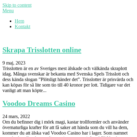
Skip to content
Menu
Hem
Kontakt
Emlinas blogg om livet och allt annat
Skrapa Trisslotten online
9 maj, 2023
Trisslotten är en av Sveriges mest älskade och välkända skraplott
idag. Många svenskar är bekanta med Svenska Spels Trisslott och
dess kända slogan ”Plötsligt händer det”. Trisslotter är prisvärda och
kan köpas för så lite som tio till 40 kronor per lott. Tidigare var det
vanligt att man köpte...
Voodoo Dreams Casino
24 mars, 2022
Om du befinner dig i mörk magi, kastar trollformler och använder
övernaturliga krafter för att få saker att hända som du vill ha dem,
kommer du att älska vad Voodoo Casino har i lager. Som namnet